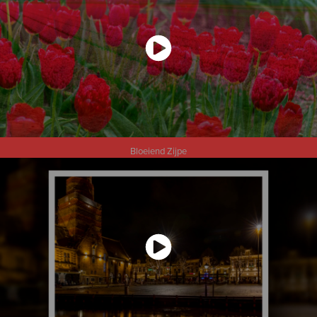
Bloeiend Zijpe